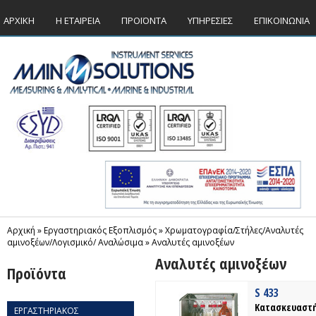
ΑΡΧΙΚΗ
Η ΕΤΑΙΡΕΙΑ
ΠΡΟΪΟΝΤΑ
ΥΠΗΡΕΣΙΕΣ
ΕΠΙΚΟΙΝΩΝΙΑ
Αρχική
»
Εργαστηριακός Εξοπλισμός
»
Xρωματογραφία/Στήλες/Αναλυτές
αμινοξέων/Λογισμικό/ Αναλώσιμα
»
Αναλυτές αμινοξέων
Αναλυτές αμινοξέων
Προϊόντα
S 433
Κατασκευαστή
ΕΡΓΑΣΤΗΡΙΑΚΟΣ