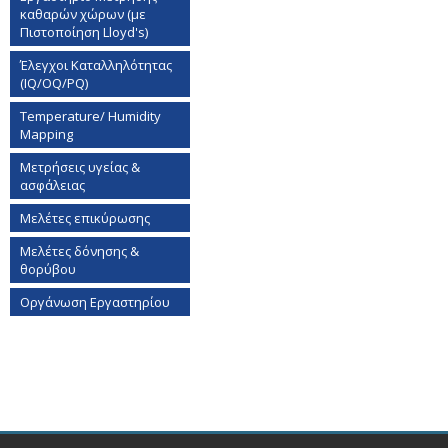
καθαρών χώρων (με
Πιστοποίηση Lloyd's)
Έλεγχοι Καταλληλότητας
(IQ/OQ/PQ)
Temperature/ Humidity
Mapping
Μετρήσεις υγείας &
ασφάλειας
Μελέτες επικύρωσης
Μελέτες δόνησης &
θορύβου
Οργάνωση Εργαστηρίου