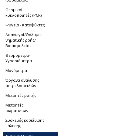
Ιξωδόμετρα
Θερμικοί
κυκλοποιητές (PCR)
Ψυγεία - Καταψύκτες
Απαγωγοί/Θάλαμοι
νηματικής ροής/
Βιοασφαλείας
Θερμόμετρα-
Yγρασιόμετρα
Μανόμετρα
Όργανα ανάλυσης
πετρελαιοειδών
Μετρητές ροπής
Μετρητές
σωματιδίων
Συσκευές κοσκίνισης
- άλεσης