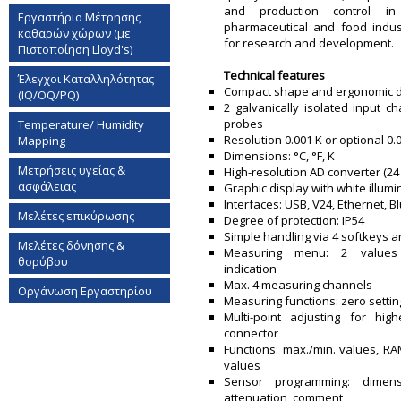
and production control in
Εργαστήριο Mέτρησης
pharmaceutical and food indus
καθαρών χώρων (με
for research and development.
Πιστοποίηση Lloyd's)
Technical features
Έλεγχοι Καταλληλότητας
Compact shape and ergonomic 
(IQ/OQ/PQ)
2 galvanically isolated input c
probes
Temperature/ Humidity
Resolution 0.001 K or optional 0.
Mapping
Dimensions: °C, °F, K
Μετρήσεις υγείας &
High-resolution AD converter (24 b
ασφάλειας
Graphic display with white illumi
Interfaces: USB, V24, Ethernet, B
Μελέτες επικύρωσης
Degree of protection: IP54
Simple handling via 4 softkeys a
Μελέτες δόνησης &
Measuring menu: 2 values 
θορύβου
indication
Max. 4 measuring channels
Οργάνωση Εργαστηρίου
Measuring functions: zero settin
Multi-point adjusting for hig
connector
Functions: max./min. values, R
values
Sensor programming: dimensi
attenuation, comment