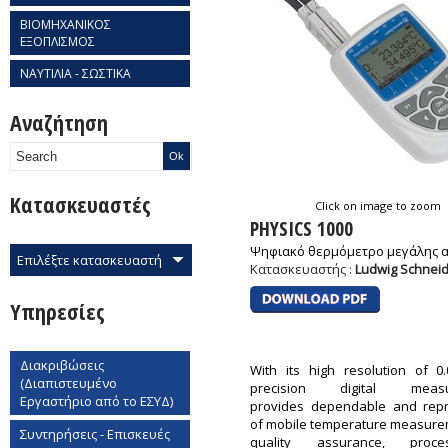
ΒΙΟΜΗΧΑΝΙΚΟΣ
ΕΞΟΠΛΙΣΜΟΣ
ΝΑΥΤΙΛΙΑ - ΣΩΣΤΙΚΑ
Αναζήτηση
Κατασκευαστές
Click on image to zoom
PHYSICS 1000
Ψηφιακό θερμόμετρο μεγάλης α
Επιλέξτε κατασκευαστή
Κατασκευαστής :
Ludwig Schnei
Υπηρεσίες
Διακριβώσεις
With its high resolution of 0
(Διαπιστευμένο
precision digital meas
Εργαστήριο από το ΕΣΥΔ)
provides dependable and repro
of mobile temperature measure
Συντηρήσεις - Επισκευές
quality assurance, proce