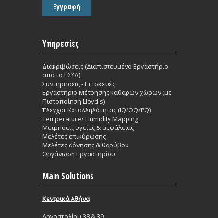
Υπηρεσίες
Διακριβώσεις (Διαπιστευμένο Εργαστήριο
από το ΕΣΥΔ)
Συντηρήσεις - Επισκευές
Εργαστήριο Mέτρησης καθαρών χώρων (με
Πιστοποίηση Lloyd's)
Έλεγχοι Καταλληλότητας (IQ/OQ/PQ)
Temperature/ Humidity Mapping
Μετρήσεις υγείας & ασφάλειας
Μελέτες επικύρωσης
Μελέτες δόνησης & θορύβου
Οργάνωση Εργαστηρίου
Main Solutions
Κεντρικά Aθήνα
Aργοστολίου 38 & 39