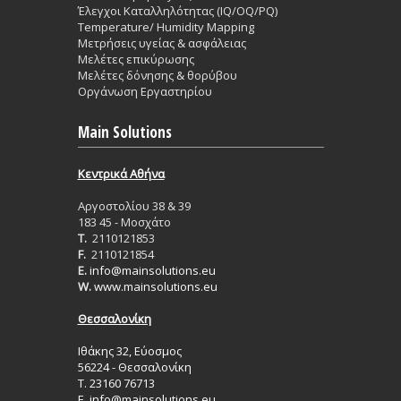
Έλεγχοι Καταλληλότητας (IQ/OQ/PQ)
Temperature/ Humidity Mapping
Μετρήσεις υγείας & ασφάλειας
Μελέτες επικύρωσης
Μελέτες δόνησης & θορύβου
Οργάνωση Εργαστηρίου
Main Solutions
Κεντρικά Aθήνα
Aργοστολίου 38 & 39
183 45 - Μοσχάτο
T.
2110121853
F.
2110121854
E.
info@mainsolutions.eu
W.
www.mainsolutions.eu
Θεσσαλονίκη
Ιθάκης 32, Εύοσμος
56224 - Θεσσαλονίκη
Τ. 23160 76713
Ε.
info@mainsolutions.eu