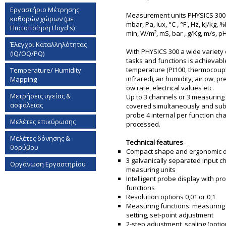
Εργαστήριο Mέτρησης
Measurement units PHYSICS 300
καθαρών χώρων (με
mbar, Pa, lux, °C , °F , Hz, kJ/kg, 
Πιστοποίηση Lloyd's)
min, W/m², mS, bar , g/Kg, m/s, p
Έλεγχοι Καταλληλότητας
With PHYSICS 300 a wide variet
(IQ/OQ/PQ)
tasks and functions is achievable
temperature (Pt100, thermocoupl
Temperature/ Humidity
infrared), air humidity, air flow, 
Mapping
flow rate, electrical values etc.
Μετρήσεις υγείας &
Up to 3 channels or 3 measuring
ασφάλειας
covered simultaneously and subj
probe 4 internal per function ch
Μελέτες επικύρωσης
processed.
Μελέτες δόνησης &
Technical features
θορύβου
Compact shape and ergonomic 
3 galvanically separated input c
Οργάνωση Εργαστηρίου
measuring units
Intelligent probe display with pr
functions
Resolution options 0,01 or 0,1
Measuring functions: measuring 
setting, set-point adjustment
2-step adjustment, scaling (option