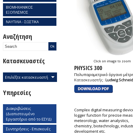
ΒΙΟΜΗΧΑΝΙΚΟΣ
ΕΞΟΠΛΙΣΜΟΣ
ΝΑΥΤΙΛΙΑ - ΣΩΣΤΙΚΑ
Αναζήτηση
Κατασκευαστές
Click on image to zoom
PHYSICS 300
Πολυπαραμετρικό όργανο μέτρ
Επιλέξτε κατασκευαστή
Κατασκευαστής :
Ludwig Schnei
Υπηρεσίες
Διακριβώσεις
Complex digital measuring devic
(Διαπιστευμένο
logger function for precise mea
Εργαστήριο από το ΕΣΥΔ)
meteorology, water analystics,
chemistry, biotechnology, indust
Συντηρήσεις - Επισκευές
development etc.