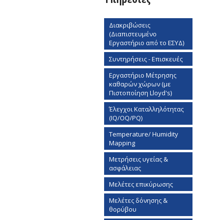
Διακριβώσεις
(Διαπιστευμένο
Εργαστήριο από το ΕΣΥΔ)
Συντηρήσεις - Επισκευές
Εργαστήριο Mέτρησης
καθαρών χώρων (με
Πιστοποίηση Lloyd's)
Έλεγχοι Καταλληλότητας
(IQ/OQ/PQ)
Temperature/ Humidity
Mapping
Μετρήσεις υγείας &
ασφάλειας
Μελέτες επικύρωσης
Μελέτες δόνησης &
θορύβου