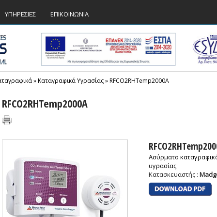
ΥΠΗΡΕΣΙΕΣ
ΕΠΙΚΟΙΝΩΝΙΑ
αταγραφικά
»
Καταγραφικά Υγρασίας
»
RFCO2RHTemp2000A
RFCO2RHTemp2000A
RFCO2RHTemp200
Ασύρματο καταγραφικό
υγρασίας
Κατασκευαστής :
Madg