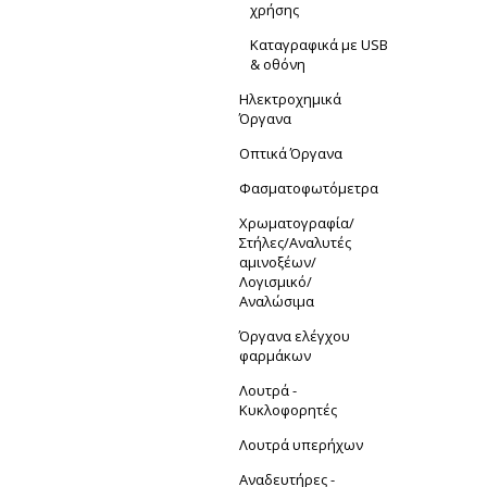
χρήσης
Kαταγραφικά με USB
& oθόνη
Ηλεκτροχημικά
Όργανα
Οπτικά Όργανα
Φασματοφωτόμετρα
Xρωματογραφία/
Στήλες/Αναλυτές
αμινοξέων/
Λογισμικό/
Αναλώσιμα
Όργανα ελέγχου
φαρμάκων
Λουτρά -
Κυκλοφορητές
Λουτρά υπερήχων
Αναδευτήρες -