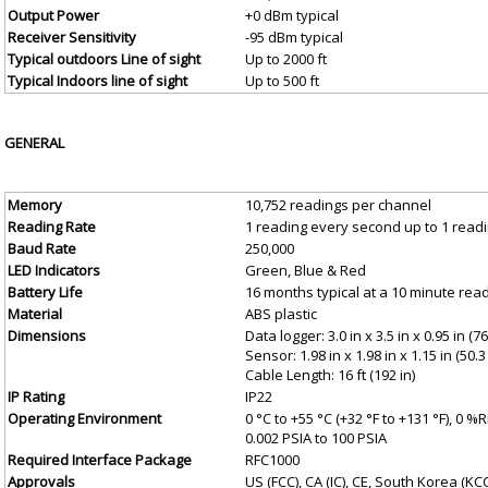
Output Power
+0 dBm typical
Receiver Sensitivity
-95 dBm typical
Typical outdoors Line of sight
Up to 2000 ft
Typical Indoors line of sight
Up to 500 ft
GENERAL
Memory
10,752 readings per channel
Reading Rate
1 reading every second up to 1 read
Baud Rate
250,000
LED Indicators
Green, Blue & Red
Battery Life
16 months typical at a 10 minute read
Material
ABS plastic
Dimensions
Data logger: 3.0 in x 3.5 in x 0.95 in 
Sensor: 1.98 in x 1.98 in x 1.15 in (5
Cable Length: 16 ft (192 in)
IP Rating
IP22
Operating Environment
0 °C to +55 °C (+32 °F to +131 °F), 0
0.002 PSIA to 100 PSIA
Required Interface Package
RFC1000
Approvals
US (FCC), CA (IC), CE, South Korea (KCC