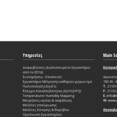
Υπηρεσίες
Main So
Διακριβώσεις (Διαπιστευμένο Εργαστήριο
Κεντρικ
από το ΕΣΥΔ)
Συντηρήσεις - Επισκευές
Aργοστολ
Εργαστήριο Mέτρησης καθαρών χώρων (με
183 45 -
Πιστοποίηση Lloyd's)
T.
21101
Έλεγχοι Καταλληλότητας (IQ/OQ/PQ)
F.
21101
Temperature/ Humidity Mapping
E.
info@m
Μετρήσεις υγείας & ασφάλειας
W.
www.m
Μελέτες επικύρωσης
Μελέτες δόνησης & θορύβου
Θεσσαλο
Οργάνωση Εργαστηρίου