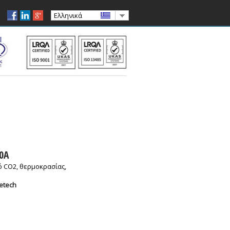
Ελληνικά
0A
 CO2, θερμοκρασίας,
etech