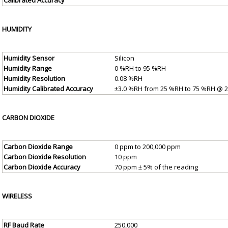
Calibrated Accuracy
HUMIDITY
Humidity Sensor
Silicon
Humidity Range
0 %RH to 95 %RH
Humidity Resolution
0.08 %RH
Humidity Calibrated Accuracy
±3.0 %RH from 25 %RH to 75 %RH @ 2
CARBON DIOXIDE
Carbon Dioxide Range
0 ppm to 200,000 ppm
Carbon Dioxide Resolution
10 ppm
Carbon Dioxide Accuracy
70 ppm ± 5% of the reading
WIRELESS
RF Baud Rate
250,000