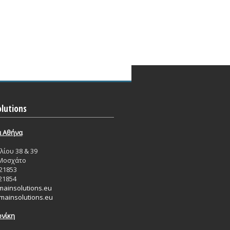
lutions
ά Aθήνα
ίου 38 & 39
 Μοσχάτο
21853
21854
ainsolutions.eu
ainsolutions.eu
νίκη