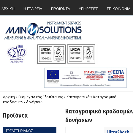
ΑΡΧΙΚΗ
Η ΕΤΑΙΡΕΙΑ
ΠΡΟΪΟΝΤΑ
ΥΠΗΡΕΣΙΕΣ
ΕΠΙΚΟΙΝΩΝΙΑ
Αρχική
»
Βιομηχανικός Εξοπλισμός
»
Καταγραφικά
»
Καταγραφικά
κραδασμών / δονήσεων
Καταγραφικά κραδασμών
Προϊόντα
δονήσεων
ΕΡΓΑΣΤΗΡΙΑΚΟΣ
UltraShock