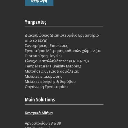
Υπηρεσίες
Διακριβώσεις (Διαπιστευμένο Εργαστήριο
από το ΕΣΥΔ)
Συντηρήσεις - Επισκευές
Εργαστήριο Mέτρησης καθαρών χώρων (με
Πιστοποίηση Lloyd's)
Έλεγχοι Καταλληλότητας (IQ/OQ/PQ)
Temperature/ Humidity Mapping
Μετρήσεις υγείας & ασφάλειας
Μελέτες επικύρωσης
Μελέτες δόνησης & θορύβου
Οργάνωση Εργαστηρίου
Main Solutions
Κεντρικά Aθήνα
Aργοστολίου 38 & 39