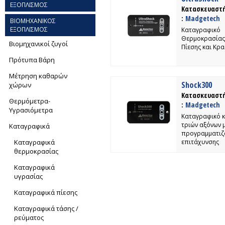
ΕΞΟΠΛΙΣΜΟΣ
Κατασκευαστ
:
Madgetech
ΒΙΟΜΗΧΑΝΙΚΟΣ
ΕΞΟΠΛΙΣΜΟΣ
Καταγραφικό
Θερμοκρασίας,
Βιομηχανικοί ζυγοί
Πίεσης και Κρ
Πρότυπα Βάρη
Μέτρηση καθαρών
Shock300
χώρων
Κατασκευαστ
Θερμόμετρα-
:
Madgetech
Yγρασιόμετρα
Καταγραφικό 
τριών αξόνων μ
Καταγραφικά
προγραμματιζ
Καταγραφικά
επιτάχυνσης
θερμοκρασίας
Καταγραφικά
υγρασίας
Καταγραφικά πίεσης
Καταγραφικά τάσης /
ρεύματος