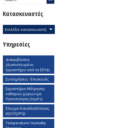
Κατασκευαστές
Επιλέξτε κατασκευαστή
Υπηρεσίες
Διακριβώσεις
(Διαπιστευμένο
Εργαστήριο από το ΕΣΥΔ)
Συντηρήσεις - Επισκευές
Εργαστήριο Mέτρησης
καθαρών χώρων (με
Πιστοποίηση Lloyd's)
Έλεγχοι Καταλληλότητας
(IQ/OQ/PQ)
Temperature/ Humidity