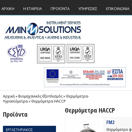
ΑΡΧΙΚΗ
Η ΕΤΑΙΡΕΙΑ
ΠΡΟΪΟΝΤΑ
ΥΠΗΡΕΣΙΕΣ
ΕΠΙΚΟΙΝΩΝΙΑ
Αρχική
»
Βιομηχανικός Εξοπλισμός
»
Θερμόμετρα-
Yγρασιόμετρα
»
Θερμόμετρα HACCP
Θερμόμετρα HACCP
Προϊόντα
FM2
Θερμόμετρο ψυ
ΕΡΓΑΣΤΗΡΙΑΚΟΣ