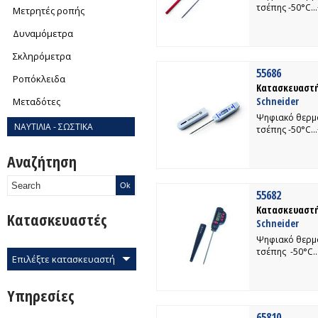
τσέπης -50°C
Μετρητές ροπής
Δυναμόμετρα
Σκληρόμετρα
55686
Ροπόκλειδα
Κατασκευαστή
Schneider
Μεταδότες
Ψηφιακό θερμ
ΝΑΥΤΙΛΙΑ - ΣΩΣΤΙΚΑ
τσέπης -50°C
Αναζήτηση
55682
Κατασκευαστή
Κατασκευαστές
Schneider
Ψηφιακό θερμ
τσέπης -50°C
Επιλέξτε κατασκευαστή
Υπηρεσίες
65810