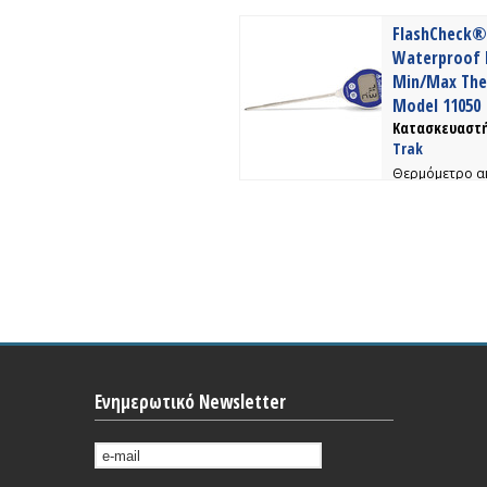
FlashCheck®
Waterproof 
Min/Max Th
Model 11050
Κατασκευαστή
Trak
Θερμόμετρο α
αδιάβροχο IP 6
155°C
Ενημερωτικό Newsletter