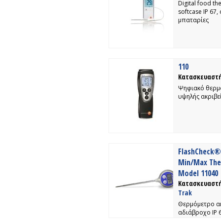
Digital food t
softcase IP 67
μπαταρίες
110
Κατασκευαστή
Ψηφιακό θερμ
υψηλής ακριβε
FlashCheck® 
Min/Max Th
Model 11040
Κατασκευαστή
Trak
Θερμόμετρο α
αδιάβροχο IP 6
155°C