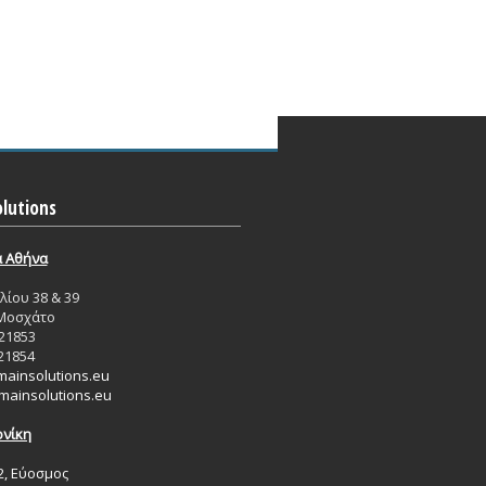
lutions
ά Aθήνα
ίου 38 & 39
 Μοσχάτο
21853
21854
ainsolutions.eu
ainsolutions.eu
νίκη
2, Εύοσμος