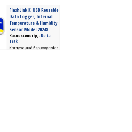
υγρασίας με usb και
αυτόματο pdf report με τις
FlashLink® USB Reusable
καταγραφές
Data Logger, Internal
Temperature & Humidity
Sensor Model 20248
Κατασκευαστής :
Delta
Trak
Kαταγραφικό θερμοκρασίας
& υγρασίας με USB &
προαιρετικά software για
την επεξεργασία των
δεδομένων