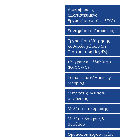
Διακριβώσεις
(Διαπιστευμένο
Εργαστήριο από το ΕΣΥΔ)
Συντηρήσεις - Επισκευές
Εργαστήριο Mέτρησης
καθαρών χώρων (με
Πιστοποίηση Lloyd's)
Έλεγχοι Καταλληλότητας
(IQ/OQ/PQ)
Temperature/ Humidity
Mapping
Μετρήσεις υγείας &
ασφάλειας
Μελέτες επικύρωσης
Μελέτες δόνησης &
θορύβου
Οργάνωση Εργαστηρίου