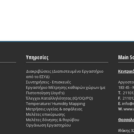
Υπηρεσίες
Main So
Διακριβώσεις (Διαπιστευμένο Εργαστήριο
Κεντρικ
από το ΕΣΥΔ)
Συντηρήσεις - Επισκευές
Aργοστολ
Εργαστήριο Mέτρησης καθαρών χώρων (με
183 45 -
Πιστοποίηση Lloyd's)
T.
21101
Έλεγχοι Καταλληλότητας (IQ/OQ/PQ)
F.
21101
Temperature/ Humidity Mapping
E.
info@m
Μετρήσεις υγείας & ασφάλειας
W.
www.m
Μελέτες επικύρωσης
Μελέτες δόνησης & θορύβου
Θεσσαλο
Οργάνωση Εργαστηρίου
Ιθάκης 3