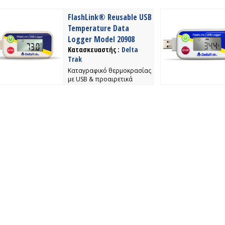
FlashLink® Reusable USB
Temperature Data
Logger Model 20908
Κατασκευαστής :
Delta
Trak
Kαταγραφικό θερμοκρασίας
με USB & προαιρετικά
software για την
επεξεργασία των δεδομένων