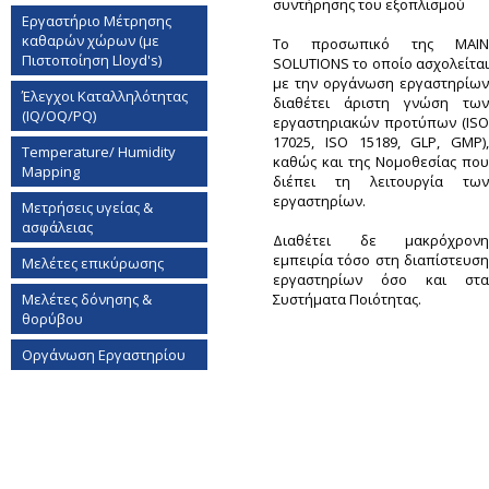
συντήρησης του εξοπλισμού
Εργαστήριο Mέτρησης
καθαρών χώρων (με
Το προσωπικό της MAIN
Πιστοποίηση Lloyd's)
SOLUTIONS το οποίο ασχολείται
με την οργάνωση εργαστηρίων
Έλεγχοι Καταλληλότητας
διαθέτει άριστη γνώση των
(IQ/OQ/PQ)
εργαστηριακών προτύπων (ISO
17025, ISO 15189, GLP, GMP),
Temperature/ Humidity
καθώς και της Νομοθεσίας που
Mapping
διέπει τη λειτουργία των
εργαστηρίων.
Μετρήσεις υγείας &
ασφάλειας
Διαθέτει δε μακρόχρονη
εμπειρία τόσο στη διαπίστευση
Μελέτες επικύρωσης
εργαστηρίων όσο και στα
Μελέτες δόνησης &
Συστήματα Ποιότητας.
θορύβου
Οργάνωση Εργαστηρίου