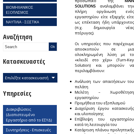
προσωπικό της
MAIN
SOLUTIONS
αναλαμβάνει την
ΒΙΟΜΗΧΑΝΙΚΟΣ
πλήρη οργάνωση ενός
ΕΞΟΠΛΙΣΜΟΣ
εργαστηρίου είτε εξαρχής είτε
ΝΑΥΤΙΛΙΑ - ΣΩΣΤΙΚΑ
ως επέκταση ήδη υπάρχοντος
(π.χ. δημιουργία νέας
πτέρυγας).
Αναζήτηση
Οι υπηρεσίες που παρέχουμε
αποσκοπούν σε μια
ολοκληρωμένη λύση με το
Κατασκευαστές
«κλειδί στο χέρι» (Turn-Key
Solution) και μπορούν να
περιλαμβάνουν:
Επιλέξτε κατασκευαστή
Ανάλυση των απαιτήσεων του
πελάτη
Υπηρεσίες
Μελέτη – Χωροθέτηση
εργαστηρίου
Προμήθεια του εξοπλισμού
Διαχείριση έργου κατασκευής
Διακριβώσεις
και υλοποίησης
(Διαπιστευμένο
Επίβλεψη του εργαστηρίου
Εργαστήριο από το ΕΣΥΔ)
κατά τη λειτουργία του
Συντηρήσεις - Επισκευές
Κατάρτιση πλάνου προληπτικής