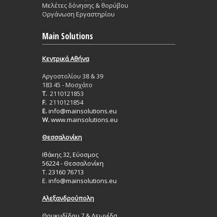
Μελέτες δόνησης & θορύβου
Οργάνωση Εργαστηρίου
Main Solutions
Κεντρικά Aθήνα
Aργοστολίου 38 & 39
183 45 - Μοσχάτο
T.
2110121853
F.
2110121854
E.
info@mainsolutions.eu
W.
www.mainsolutions.eu
Θεσσαλονίκη
Ιθάκης 32, Εύοσμος
56224 - Θεσσαλονίκη
Τ. 23160 76713
Ε.
info@mainsolutions.eu
Αλεξανδρούπολη
Θουκυδίδου 7 & Λεωνίδα