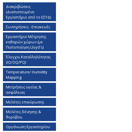
Διακριβώσεις
(Διαπιστευμένο
Εργαστήριο από το ΕΣΥΔ)
Συντηρήσεις - Επισκευές
Εργαστήριο Mέτρησης
καθαρών χώρων (με
Πιστοποίηση Lloyd's)
Έλεγχοι Καταλληλότητας
(IQ/OQ/PQ)
Temperature/ Humidity
Mapping
Μετρήσεις υγείας &
ασφάλειας
Μελέτες επικύρωσης
Μελέτες δόνησης &
θορύβου
Οργάνωση Εργαστηρίου