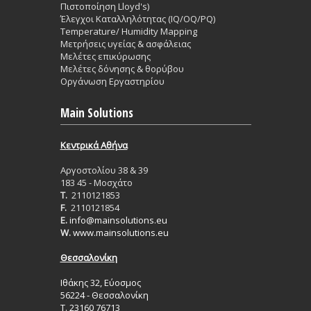
Πιστοποίηση Lloyd's)
Έλεγχοι Καταλληλότητας (IQ/OQ/PQ)
Temperature/ Humidity Mapping
Μετρήσεις υγείας & ασφάλειας
Μελέτες επικύρωσης
Μελέτες δόνησης & θορύβου
Οργάνωση Εργαστηρίου
Main Solutions
Κεντρικά Aθήνα
Aργοστολίου 38 & 39
183 45 - Μοσχάτο
T.
2110121853
F.
2110121854
E.
info@mainsolutions.eu
W.
www.mainsolutions.eu
Θεσσαλονίκη
Ιθάκης 32, Εύοσμος
56224 - Θεσσαλονίκη
Τ. 23160 76713