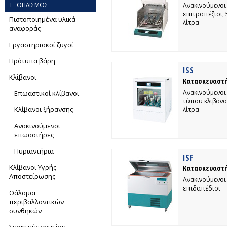
ΕΞΟΠΛΙΣΜΟΣ
Ανακινούμενοι
επιτραπέζιοι, 
Πιστοποιημένα υλικά
λίτρα
αναφοράς
Εργαστηριακοί ζυγοί
Πρότυπα βάρη
ISS
Κλίβανοι
Κατασκευαστή
Ανακινούμενοι
Επωαστικοί κλίβανοι
τύπου κλιβάνου
Κλίβανοι ξήρανσης
λίτρα
Ανακινούμενοι
επωαστήρες
Πυριαντήρια
ISF
Κλίβανοι Υγρής
Κατασκευαστή
Αποστείρωσης
Ανακινούμενοι
επιδαπέδιοι
Θάλαμοι
περιβαλλοντικών
συνθηκών