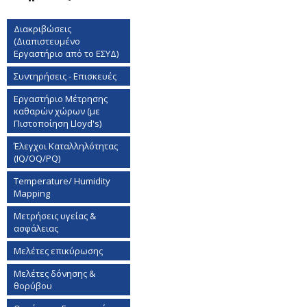
Διακριβώσεις
(Διαπιστευμένο
Εργαστήριο από το ΕΣΥΔ)
Συντηρήσεις - Επισκευές
Εργαστήριο Mέτρησης
καθαρών χώρων (με
Πιστοποίηση Lloyd's)
Έλεγχοι Καταλληλότητας
(IQ/OQ/PQ)
Temperature/ Humidity
Mapping
Μετρήσεις υγείας &
ασφάλειας
Μελέτες επικύρωσης
Μελέτες δόνησης &
θορύβου