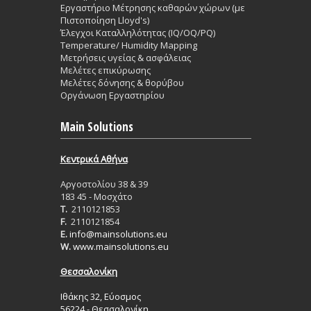
Εργαστήριο Mέτρησης καθαρών χώρων (με
Πιστοποίηση Lloyd's)
Έλεγχοι Καταλληλότητας (IQ/OQ/PQ)
Temperature/ Humidity Mapping
Μετρήσεις υγείας & ασφάλειας
Μελέτες επικύρωσης
Μελέτες δόνησης & θορύβου
Οργάνωση Εργαστηρίου
Main Solutions
Κεντρικά Aθήνα
Aργοστολίου 38 & 39
183 45 - Μοσχάτο
T.
2110121853
F.
2110121854
E.
info@mainsolutions.eu
W.
www.mainsolutions.eu
Θεσσαλονίκη
Ιθάκης 32, Εύοσμος
56224 - Θεσσαλονίκη