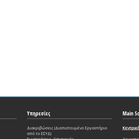
Υπηρεσίες
Main So
Διακριβώσεις (Διαπιστευμένο Εργαστήριο
Κεντρικ
από το ΕΣΥΔ)