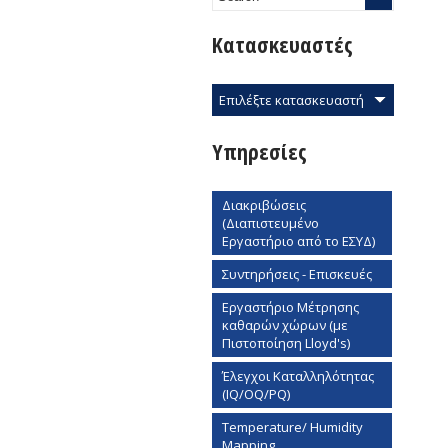
Κατασκευαστές
Επιλέξτε κατασκευαστή
Υπηρεσίες
Διακριβώσεις
(Διαπιστευμένο
Εργαστήριο από το ΕΣΥΔ)
Συντηρήσεις - Επισκευές
Εργαστήριο Mέτρησης
καθαρών χώρων (με
Πιστοποίηση Lloyd's)
Έλεγχοι Καταλληλότητας
(IQ/OQ/PQ)
Temperature/ Humidity
Mapping